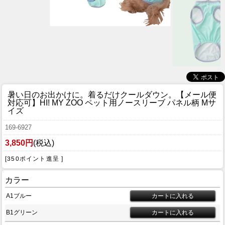
暑い日のお出かけに。着るだけクールダウン。
【メール便
対応可】HI! MY ZOO ペット用ノースリーブ パネル柄 Mサ
イズ
169-6927
3,850円
(税込)
[350ポイント進呈 ]
カラー
A1ブルー
B1グリーン