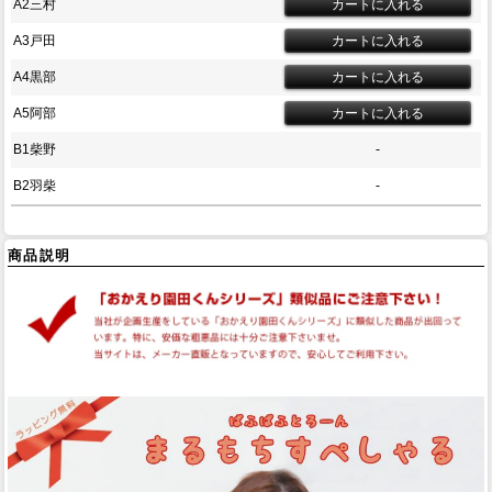
A2三村
A3戸田
A4黒部
A5阿部
B1柴野
-
B2羽柴
-
商品説明