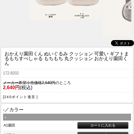
おかえり園田くん ぬいぐるみ クッション 可愛い ギフト
ま
るもちすぺしゃる もちもち 丸クッション おかえり園田く
ん
172-8202
メーカー希望小売価格2,640円
のところ
2,640円
(税込)
[240ポイント進呈 ]
-／カラー
-
A1園田