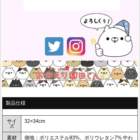
製品仕様
サイ
32×34cm
ズ
素材
側地：ポリエステル93%、ポリウレタン7% 中わ