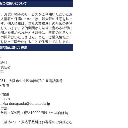
は、お買い物等のサービスをご利用いただいたお
個人情報の保護については、最大限の注意を払っ
ます。個人情報は、当社の業務遂行のためのみ利
理しています。公的機関から法律に定める権限に
き開示を求められたとき以外は、事前の同意なく
への開示はいたしません。また、ご購入情報は、
術を使って暗号化することで保護しております。
者
式会社
括責任者
茂二
0051 大阪市中央区備後町3-1-8 電話番号
-7879
-7859
アドレス
r-zakka-donapaula@donapaula.jp
い方法
数料：324円（税込10000円以上の場合は無
込（後払い）：振込手数料はお客様のご負担とな