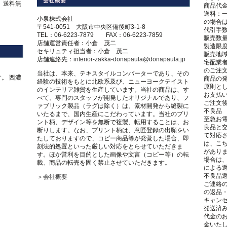
は、送料無
商品代
送料：一
小泉株式会社
の場合
。
〒541-0051 大阪市中央区備後町3-1-8
代引手数
TEL：06-6223-7879 FAX：06-6223-7859
販売数
店舗運営責任者：小倉 茂二
製造限
セキリュティ担当者：小倉 茂二
販売地
店舗連絡先：
interior-zakka-donapaula@donapaula.jp
宅配業
のご注
当社は、本来、テキスタイルコンバーターであり、その
。 西濃
商品の
経験の技術をもとに北欧系及び、ニューヨークテイスト
原則とし
のインテリア雑貨を生産しています。当社の商品は、す
お支払
べて、専門のスタッフが開発したオリジナルであり、フ
ご注文後
ァブリック製品（ラグは除く）は、素材開発から縫製に
不良品
いたるまで、国内生産にこだわっています。当社のプリ
至急お電
ント柄、デザイン等を無断で複製、転用することは、お
良品と
断りします。なお、プリント柄は、意匠登録の出願をい
て対応
たしておりますので、コピー商品等が発覚した場合、即
は、こ
刻法的処置といった厳しい対応をとらせていただきま
があり
す。ほか営利を目的とした画像や文言（コピー等）の転
場合は
載、商品の転売を固く禁止させていただきます。
による
不良品
＞会社概要
ご連絡
の返品
キャン
発送済
代金の
金いた