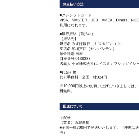
■クレジットカード
VISA、MASTER、JCB、AMEX、Diners、NI
利用になれます。
■銀行振込（前払い）
【振込先】
銀行名 みずほ銀行（ミズホギンコウ）
支店名 船場支店（センバシテン）
預金種別 当座
口座番号 0138387
名義人 小泉株式会社(コイズミカブシキガイシャ
■代金引換
代引手数料：全国一律324円
※10,000円以上のお買い上げにつきましては
料無料。
宅配便
【業者】西濃運輸
■全国一律700円で発送いたします。（沖縄は送料
円）