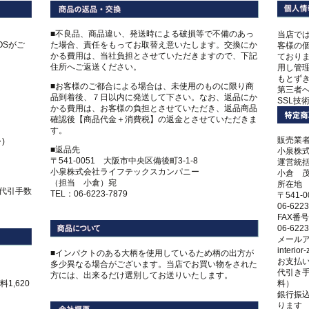
■不良品、商品違い、発送時による破損等で不備のあっ
当店で
COSがご
た場合、責任をもってお取替え意いたします。交換にか
客様の
かる費用は、当社負担とさせていただきますので、下記
ており
住所へご返送ください。
用し管
もとず
■お客様のご都合による場合は、未使用のものに限り商
第三者
品到着後、７日以内に発送して下さい。なお、返品にか
SSL技
かる費用は、お客様の負担とさせていただき、返品商品
確認後【商品代金＋消費税】の返金とさせていただきま
す。
販売業
)
■返品先
小泉株
〒541-0051 大阪市中央区備後町3-1-8
運営統
小泉株式会社ライフテックスカンパニー
小倉 
（担当 小倉）宛
所在地
、代引手数
TEL：06-6223-7879
〒541-
06-6223
FAX番号
06-6223
メール
interio
■インパクトのある大柄を使用しているため柄の出方が
お支払
多少異なる場合がございます。当店でお買い物をされた
代引き手
方には、出来るだけ選別してお送りいたします。
1,620
料）
銀行振
ります