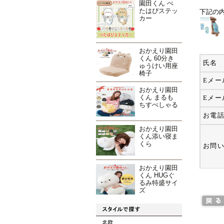
園田くん ぺ
たはぴステッ
下記の
カー
おかえり園田
くん 60分き
氏名
ゅうけい用座
椅子
Eメー
おかえり園田
くん まるも
Eメー
ちすぺしゃる
お電
おかえり園田
くん添い寝ま
くら
お問
おかえり園田
くん HUGぐ
るみ特盛サイ
ズ