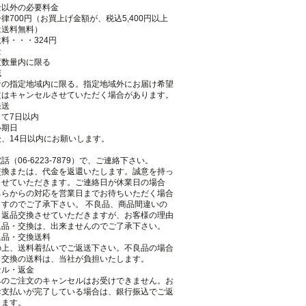
金以外の必要料金
律700円（お買上げ金額が、税込5,400円以上
は送料無料）
料・・・324円
量
度数量内に限る
域
者の指定地域内に限る。指定地域外にお届け希望
文はキャンセルさせていただく場合があります。
発送
て7日以内
い期日
、14日以内にお願いします。
話（06-6223-7879）で、ご連絡下さい。
交換または、代金を返還いたします。誠意を持っ
させていただきます。ご連絡日が休業日の場合
ちらからの対応を営業日までお待ちいただく場合
ますのでご了承下さい。 不良品、商品間違いの
、返品交換させていただきますが、お客様の理由
返品・交換は、出来ませんのでご了承下さい。
返品・交換送料
の上、送料着払いでご返送下さい。不良品の場合
・交換の送料は、当社が負担いたします。
セル・返金
みのご注文のキャンセルはお受けできません。お
お支払いが完了している場合は、銀行振込でご返
します。