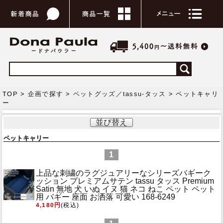
TOP >
企画で探す
>
ペットグッズ／tassu-タッス
> ペットキャリ
ー
並び替え
ペットキャリー
1
上品な刺繍のラグジュアリーなシリーズ
バギーク
ッション プレミアムサテン tassu タッス Premium
Satin 無地 犬 いぬ イヌ 猫 ネコ ねこ ペット ペット
用 バギー 座面 お洒落 可愛い 168-6249
4,180円
(税込)