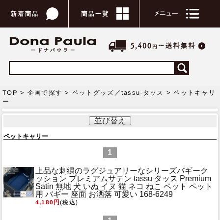
TOP >
企画で探す
>
ペットグッズ／tassu-タッス
> ペットキャリ
ー
並び替え
ペットキャリー
1
上品な刺繍のラグジュアリーなシリーズ
バギーク
ッション プレミアムサテン tassu タッス Premium
Satin 無地 犬 いぬ イヌ 猫 ネコ ねこ ペット ペット
用 バギー 座面 お洒落 可愛い 168-6249
4,180円
(税込)