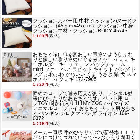
クッションカバー用 中材 クッション)
ヌードク
ッション（45ｃｍ×45ｃｍ）クッション 中身
クッション中材・クッションBODY 45x45
1,100円
(税込)
おもちゃ箱に眠る愛おしい宝物のようなふわ
りと優しい贈り物
ぬいぐるみチャーム ミミ キ
ーホルダー キーチェーン バッグチャーム
mimi ファー ベア ラビット キャット パンダ ド
ッグ ふわふわ かわいい くま うさぎ 猫 犬 スマ
ホチャーム クミギ 172-7905
1,320円
(税込)
固めのロープで噛み応えがあり、デンタル効
果にぴったりなおもちゃです。
ペット用 ロー
プTOY 鳴き笛入り HI! MY ZOO ハイマイズー
アニマルロープトイ おもちゃ ペット用おもち
ゃ ペンギン シロクマ パンダ ライオン 169-
6372
1,639円
(税込)
メーカー直販 手のひらサイズで新登場！！ カ
バンにつけてつれていって〜♪
おかえり園田く