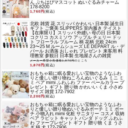
ん ぷちはぴマスコット ぬいぐるみチャーム
178-8200
1,760円
(税込)
北欧 雑貨 花 スリッパ かわいい 日本製 誕生日
ギフト ご褒美 SLIPPERS 室内履き テイスト
【在庫限り】スリッパ 外縫い 母の日 日本製
コクリコ カスミソウ アップル チェリー ドッ
ト フローラル ブルーム 柄 花柄 北欧 24cm
23〜25 M ルームシューズ LE DEPART ル・デ
パール お洒落 おしゃれ プレゼント 来客用 料
理教室 参観日 日本製 生地屋さんの雑貨
メーカー希望小売価格1,870円
のところ
1,870円
(税込)
おもちゃ箱に眠る愛おしい宝物のようなふわ
りと優しい贈り物
ねころんぬいぐるみ ミニ ミ
ミ ベア mimi ふわふわ ファー ペールカラー プ
レゼント ギフト 贈り物 かわいい くま 小さめ
サイズ 雑貨 172-7902
2,200円
(税込)
おもちゃ箱に眠る愛おしい宝物のようなふわ
りと優しい贈り物
ぬいぐるみポーチ ミミ ポー
チ 小物入れ mimi 化粧 サニタリー コスメ 収納
ベア ラビット キャット パンダ ドッグ ふわふ
わ ファープレゼント ギフト 贈り物 くま うさ
ぎ 猫 犬 172-7906