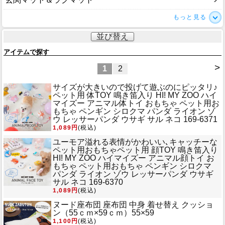
もっと見る
並び替え
アイテムで探す
>
1
2
サイズが大きいので投げて遊ぶのにピッタリ♪
ペット用 体TOY 鳴き笛入り HI! MY ZOO ハイ
マイズー アニマル体トイ おもちゃ ペット用お
もちゃ ペンギン シロクマ パンダ ライオン ゾ
ウ レッサーパンダ ウサギ サル ネコ 169-6371
1,089円
(税込)
ユーモア溢れる表情がかわいい､キャッチーな
ペット用おもちゃ
ペット用 顔TOY 鳴き笛入り
HI! MY ZOO ハイマイズー アニマル顔トイ お
もちゃ ペット用おもちゃ ペンギン シロクマ
パンダ ライオン ゾウ レッサーパンダ ウサギ
サル ネコ 169-6370
1,089円
(税込)
ヌード座布団 座布団 中身 着せ替え クッショ
ン（55ｃｍ×59ｃｍ）55×59
1,100円
(税込)