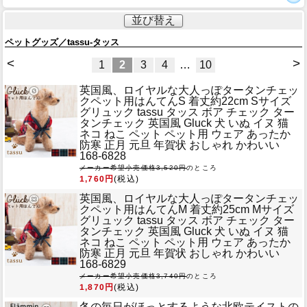
並び替え
ペットグッズ／tassu-タッス
<
>
1
2
3
4
…
10
英国風、ロイヤルな大人っぽタータンチェッ
ク
ペット用はんてんS 着丈約22cm Sサイズ
グリュック tassu タッス ボア チェック ター
タンチェック 英国風 Gluck 犬 いぬ イヌ 猫
ネコ ねこ ペット ペット用 ウェア あったか
防寒 正月 元旦 年賀状 おしゃれ かわいい
168-6828
メーカー希望小売価格3,520円
のところ
1,760円
(税込)
英国風、ロイヤルな大人っぽタータンチェッ
ク
ペット用はんてんM 着丈約25cm Mサイズ
グリュック tassu タッス ボア チェック ター
タンチェック 英国風 Gluck 犬 いぬ イヌ 猫
ネコ ねこ ペット ペット用 ウェア あったか
防寒 正月 元旦 年賀状 おしゃれ かわいい
168-6829
メーカー希望小売価格3,740円
のところ
1,870円
(税込)
冬の毎日がほっとするような北欧テイストの