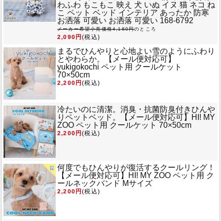
わふわ もこもこ 映え 犬 いぬ イヌ 猫 ネコ ね
こ ペット ベッド インテリア あったか 防寒
お洒落 可愛い お洒落 可愛い 168-6792
メーカー希望小売価格4,180円
のところ
2,090円
(税込)
まるでひんやりと心地よい雪のようにふわり
とやわらか。
【メール便対応可】
yukigokochi ペット用 クールケット
70×50cm
2,200円
(税込)
冷たいのに清潔。消臭・抗菌防臭付きひんや
りペットベッド。
【メール便対応可】HI! MY
ZOO ペット用 クールケット 70×50cm
2,200円
(税込)
何度でもひんやりが復活するクールリング！
【メール便対応可】HI! MY ZOO ペット用 ク
ールネックバンド Mサイズ
2,200円
(税込)