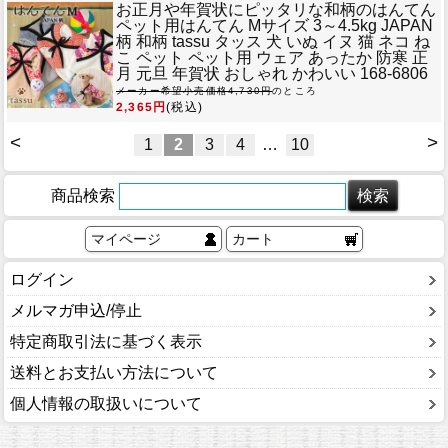
お正月や年賀状にピッタリな和柄のはんてん
ペット用はんてん Mサイズ 3～4.5kg JAPAN
柄 和柄 tassu タッス 犬 いぬ イヌ 猫 ネコ ね
こ ペット ペット用 ウェア あったか 防寒 正
月 元旦 年賀状 おしゃれ かわいい 168-6806
メーカー希望小売価格4,730円
のところ
2,365円
(税込)
<
>
1
2
3
4
…
10
商品検索
マイページ
カート
ログイン
メルマガ申込/停止
特定商取引法に基づく表示
送料とお支払い方法について
個人情報の取扱いについて