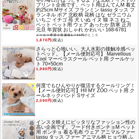
プリント企画です。
ペット用はんてんM 着丈
約25cm Mサイズ フランミン tassu タッス フ
ランネル ボア 北欧柄 花柄 はな ゼラニウム
いちご イチゴ 苺 犬 いぬ イヌ 猫 ネコ ねこ
ペット ペット用 ウェア あったか 防寒 正月
元旦 年賀状 おしゃれ かわいい 168-6781
メーカー希望小売価格3,740円
のところ
1,870円
(税込)
さらっと心地いい。大人水彩の接触冷感ペッ
トベッド。
【メール便対応可】 Marvellous
Cool マーベラスクール ペット用 クールケッ
ト 70×50cm
1,980円
(税込)
何度でもひんやりが復活するクールリング！
【メール便対応可】HI! MY ZOO ペット用 ク
ールネックバンド Sサイズ
2,090円
(税込)
インスタ映えにピッタリなファッション性の
高い企画です。
フード付きポンチョM ペット
用 ポンチョ 着る毛布 ウェア アニマルファー
tassu タッス ファー アニマル柄 ヒョウ柄 ふ