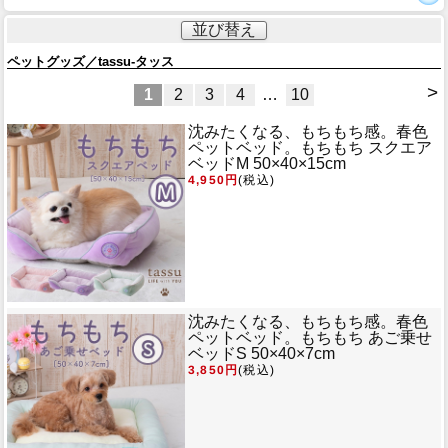
並び替え
ペットグッズ／tassu-タッス
>
1
2
3
4
…
10
沈みたくなる、もちもち感。春色
ペットベッド。
もちもち スクエア
ベッドM 50×40×15cm
4,950円
(税込)
沈みたくなる、もちもち感。春色
ペットベッド。
もちもち あご乗せ
ベッドS 50×40×7cm
3,850円
(税込)