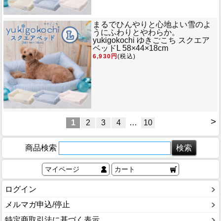
まるでひんやりと心地よい雪のよ
うにふわりとやわらか。
yukigokochi ゆきごこち スクエア
ベッドL 58×44×18cm
6,930円
(税込)
>
1
2
3
4
…
10
商品検索
マイページ
カート
ログイン
メルマガ申込/停止
特定商取引法に基づく表示