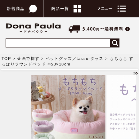
TOP >
企画で探す
>
ペットグッズ／tassu-タッス
> もちもち す
っぽりラウンドベッド Φ50×18cm