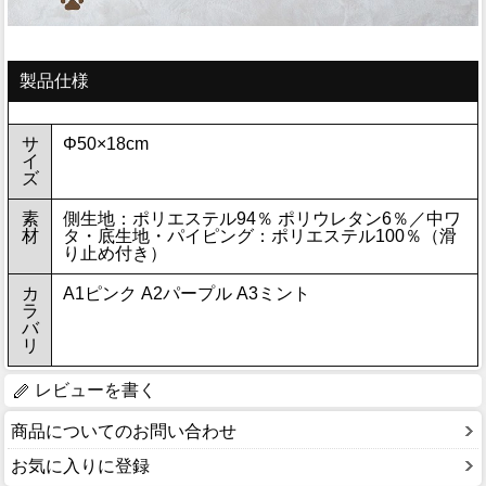
製品仕様
サ
Φ50×18cm
イ
ズ
素
側生地：ポリエステル94％ ポリウレタン6％／中ワ
材
タ・底生地・パイピング：ポリエステル100％（滑
り止め付き）
カ
A1ピンク A2パープル A3ミント
ラ
バ
リ
レビューを書く
商品についてのお問い合わせ
お気に入りに登録