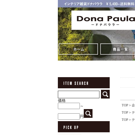
価格
TOP
>
企
～
TOP
>
テ
円
TOP
>
テ