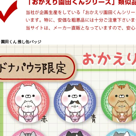
り園田くん 推し缶バッジ