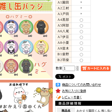
×
A1園田
×
A2三村
×
A3戸田
A4黒部
A5阿部
A6八尾
A7伊豆
A8小栗
A9苗木
B1柴野
B2羽柴
数量
商品名
おかえり園田くん 推し缶