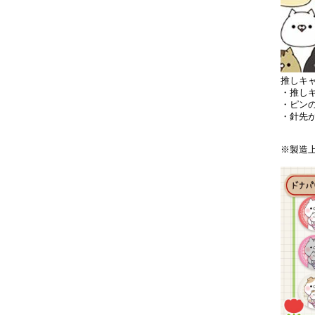
推しキ
・推し
・ピン
・針先
※製造