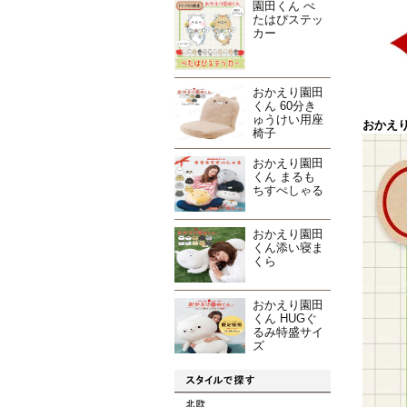
園田くん ぺ
たはぴステッ
カー
おかえり園田
くん 60分き
ゅうけい用座
おかえ
椅子
おかえり園田
くん まるも
ちすぺしゃる
おかえり園田
くん添い寝ま
くら
おかえり園田
くん HUGぐ
るみ特盛サイ
ズ