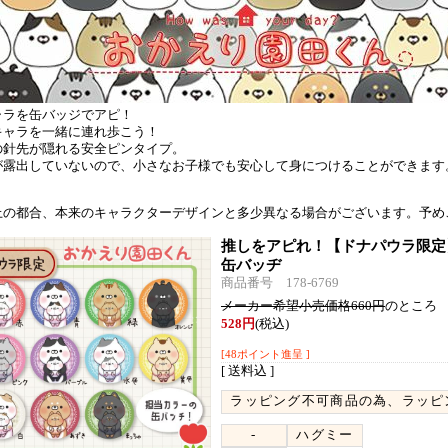
ャラを缶バッジでアピ！
キャラを一緒に連れ歩こう！
の針先が隠れる安全ピンタイプ。
が露出していないので、小さなお子様でも安心して身につけることができます
上の都合、本来のキャラクターデザインと多少異なる場合がございます。予め
推しをアピれ！
【ドナパウラ限定
缶バッヂ
商品番号 178-6769
メーカー希望小売価格660円
のところ
528円
(税込)
[48ポイント進呈 ]
[ 送料込 ]
ラッピング不可商品の為、ラッピ
-
ハグミー