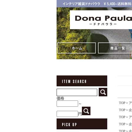
価格
TOP
>
ア
～
TOP
>
企
円
TOP
>
ア
TOP
>
企
TOP
>
企