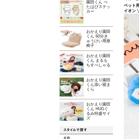
園田くん ぺ
ペット用
たはぴステッ
イオン ゾ
カー
おかえり園田
くん 60分き
ゅうけい用座
椅子
おかえり園田
くん まるも
ちすぺしゃる
おかえり園田
くん添い寝ま
くら
おかえり園田
くん HUGぐ
るみ特盛サイ
ズ