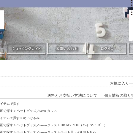
お気に入り一
送料とお支払い方法について
個人情報の取り
イテムで探す
画で探す
>
ペットグッズ／tassu-タッス
イテムで探す
>
ぬいぐるみ
画で探す
>
ペットグッズ／tassu-タッス
>
HI! MY ZOO（ハイ マイ ズー）
画で探す
>
ペットグッズ／tassu-タッス
>
ペット用トイ&おもちゃ