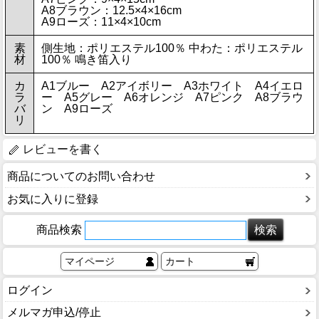
A8ブラウン：12.5×4×16cm
A9ローズ：11×4×10cm
素
側生地：ポリエステル100％ 中わた：ポリエステル
材
100％ 鳴き笛入り
カ
A1ブルー A2アイボリー A3ホワイト A4イエロ
ラ
ー A5グレー A6オレンジ A7ピンク A8ブラウ
バ
ン A9ローズ
リ
レビューを書く
商品についてのお問い合わせ
お気に入りに登録
商品検索
マイページ
カート
ログイン
メルマガ申込/停止