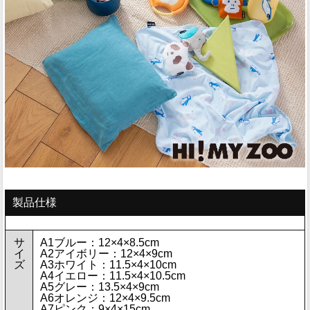
製品仕様
サ
A1ブルー：12×4×8.5cm
イ
A2アイボリー：12×4×9cm
ズ
A3ホワイト：11.5×4×10cm
A4イエロー：11.5×4×10.5cm
A5グレー：13.5×4×9cm
A6オレンジ：12×4×9.5cm
A7ピンク：9×4×15cm