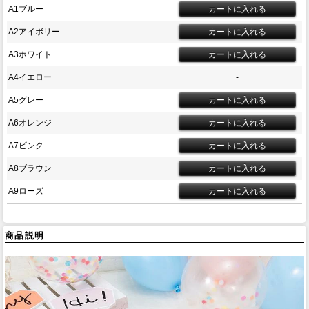
A1ブルー
A2アイボリー
A3ホワイト
A4イエロー
-
A5グレー
A6オレンジ
A7ピンク
A8ブラウン
A9ローズ
商品説明