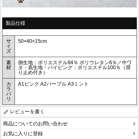
製品仕様
サ
50×40×15cm
イ
ズ
素
側生地：ポリエステル94％ ポリウレタン6％／中ワ
材
タ・底生地・パイピング：ポリエステル100％（滑
り止め付き）
カ
A1ピンク A2パープル A3ミント
ラ
バ
リ
レビューを書く
商品についてのお問い合わせ
お気に入りに登録