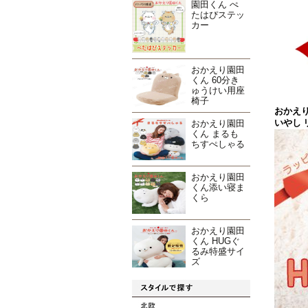
園田くん ぺ
たはぴステッ
カー
おかえり園田
くん 60分き
ゅうけい用座
椅子
おかえり
おかえり園田
いやし 
くん まるも
ちすぺしゃる
おかえり園田
くん添い寝ま
くら
おかえり園田
くん HUGぐ
るみ特盛サイ
ズ