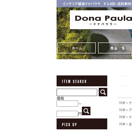
価格
TOP
>
テ
～
TOP
>
ア
円
TOP
>
テ
TOP
>
企