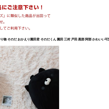
贈り物 そのだ おかえり園田君 そのだくん 園田 三村 戸田 黒部 阿部 かわいい可