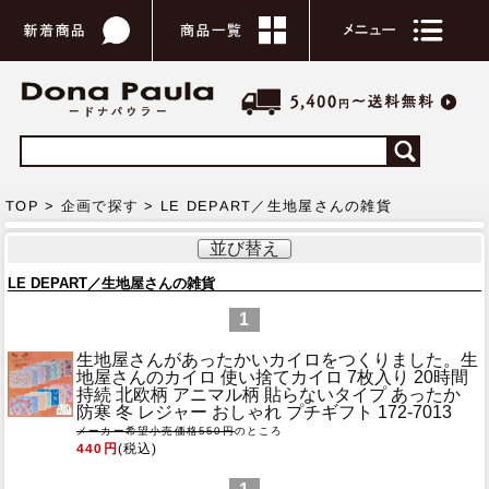
TOP >
企画で探す
> LE DEPART／生地屋さんの雑貨
並び替え
LE DEPART／生地屋さんの雑貨
1
生地屋さんがあったかいカイロをつくりました。
生
地屋さんのカイロ 使い捨てカイロ 7枚入り 20時間
持続 北欧柄 アニマル柄 貼らないタイプ あったか
防寒 冬 レジャー おしゃれ プチギフト 172-7013
メーカー希望小売価格550円
のところ
440円
(税込)