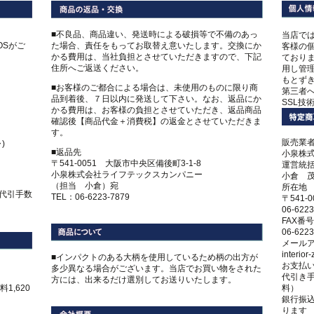
■不良品、商品違い、発送時による破損等で不備のあっ
当店で
COSがご
た場合、責任をもってお取替え意いたします。交換にか
客様の
かる費用は、当社負担とさせていただきますので、下記
ており
住所へご返送ください。
用し管
もとず
■お客様のご都合による場合は、未使用のものに限り商
第三者
品到着後、７日以内に発送して下さい。なお、返品にか
SSL技
かる費用は、お客様の負担とさせていただき、返品商品
確認後【商品代金＋消費税】の返金とさせていただきま
す。
販売業
)
■返品先
小泉株
〒541-0051 大阪市中央区備後町3-1-8
運営統
小泉株式会社ライフテックスカンパニー
小倉 
（担当 小倉）宛
所在地
、代引手数
TEL：06-6223-7879
〒541-
06-6223
FAX番号
06-6223
メール
interio
■インパクトのある大柄を使用しているため柄の出方が
お支払
多少異なる場合がございます。当店でお買い物をされた
代引き手
方には、出来るだけ選別してお送りいたします。
1,620
料）
銀行振
ります