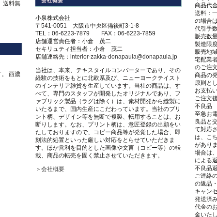
は、送料無
商品代
送料：一
小泉株式会社
の場合
。
〒541-0051 大阪市中央区備後町3-1-8
代引手数
TEL：06-6223-7879 FAX：06-6223-7859
販売数
店舗運営責任者：小倉 茂二
製造限
セキリュティ担当者：小倉 茂二
販売地
店舗連絡先：
interior-zakka-donapaula@donapaula.jp
宅配業
のご注
当社は、本来、テキスタイルコンバーターであり、その
。 西濃
商品の
経験の技術をもとに北欧系及び、ニューヨークテイスト
原則とし
のインテリア雑貨を生産しています。当社の商品は、す
お支払
べて、専門のスタッフが開発したオリジナルであり、フ
ご注文後
ァブリック製品（ラグは除く）は、素材開発から縫製に
不良品
いたるまで、国内生産にこだわっています。当社のプリ
至急お電
ント柄、デザイン等を無断で複製、転用することは、お
良品と
断りします。なお、プリント柄は、意匠登録の出願をい
て対応
たしておりますので、コピー商品等が発覚した場合、即
は、こ
刻法的処置といった厳しい対応をとらせていただきま
があり
す。ほか営利を目的とした画像や文言（コピー等）の転
場合は
載、商品の転売を固く禁止させていただきます。
による
不良品
＞会社概要
ご連絡
の返品
キャン
発送済
代金の
金いた