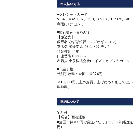
■クレジットカード
VISA、MASTER、JCB、AMEX、Diners、NI
利用になれます。
■銀行振込（前払い）
【振込先】
銀行名 みずほ銀行（ミズホギンコウ）
支店名 船場支店（センバシテン）
預金種別 当座
口座番号 0138387
名義人 小泉株式会社(コイズミカブシキガイシャ
■代金引換
代引手数料：全国一律324円
※10,000円以上のお買い上げにつきましては
料無料。
宅配便
【業者】西濃運輸
■全国一律700円で発送いたします。（沖縄は送料
円）