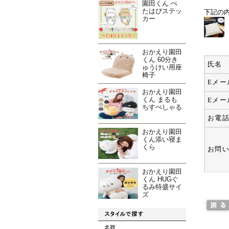
園田くん ぺ
たはぴステッ
下記の
カー
おかえり園田
くん 60分き
氏名
ゅうけい用座
椅子
Eメー
おかえり園田
くん まるも
Eメー
ちすぺしゃる
お電
おかえり園田
くん添い寝ま
くら
お問
おかえり園田
くん HUGぐ
るみ特盛サイ
ズ