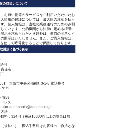
は、お買い物等のサービスをご利用いただいたお
個人情報の保護については、最大限の注意を払っ
ます。個人情報は、当社の業務遂行のためのみ利
理しています。公的機関から法律に定める権限に
き開示を求められたとき以外は、事前の同意なく
への開示はいたしません。また、ご購入情報は、
術を使って暗号化することで保護しております。
者
式会社
括責任者
茂二
0051 大阪市中央区備後町3-1-8 電話番号
-7879
-7859
アドレス
r-zakka-donapaula@donapaula.jp
い方法
数料：324円（税込10000円以上の場合は無
込（後払い）：振込手数料はお客様のご負担とな