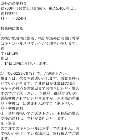
金以外の必要料金
律700円（お買上げ金額が、税込5,400円以上
は送料無料）
料・・・324円
量
度数量内に限る
域
者の指定地域内に限る。指定地域外にお届け希望
文はキャンセルさせていただく場合があります。
発送
て7日以内
い期日
、14日以内にお願いします。
話（06-6223-7879）で、ご連絡下さい。
交換または、代金を返還いたします。誠意を持っ
させていただきます。ご連絡日が休業日の場合
ちらからの対応を営業日までお待ちいただく場合
ますのでご了承下さい。 不良品、商品間違いの
、返品交換させていただきますが、お客様の理由
返品・交換は、出来ませんのでご了承下さい。
返品・交換送料
の上、送料着払いでご返送下さい。不良品の場合
・交換の送料は、当社が負担いたします。
セル・返金
みのご注文のキャンセルはお受けできません。お
お支払いが完了している場合は、銀行振込でご返
します。