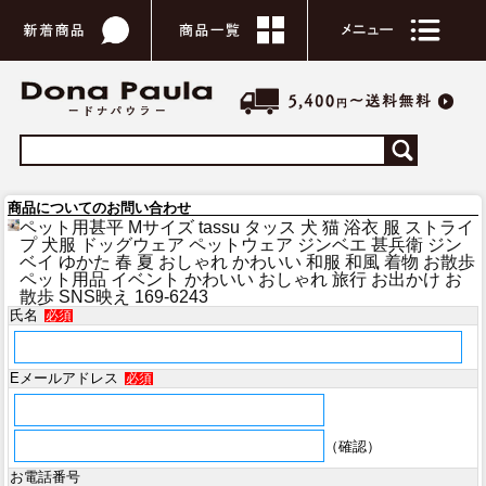
商品についてのお問い合わせ
ペット用甚平 Mサイズ tassu タッス 犬 猫 浴衣 服 ストライ
プ 犬服 ドッグウェア ペットウェア ジンベエ 甚兵衛 ジン
ベイ ゆかた 春 夏 おしゃれ かわいい 和服 和風 着物 お散歩
ペット用品 イベント かわいい おしゃれ 旅行 お出かけ お
散歩 SNS映え 169-6243
氏名
必須
Eメールアドレス
必須
（確認）
お電話番号