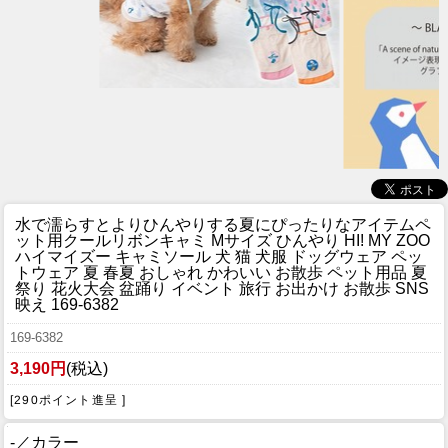
水で濡らすとよりひんやりする夏にぴったりなアイテム
ペ
ット用クールリボンキャミ Mサイズ ひんやり HI! MY ZOO
ハイマイズー キャミソール 犬 猫 犬服 ドッグウェア ペッ
トウェア 夏 春夏 おしゃれ かわいい お散歩 ペット用品 夏
祭り 花火大会 盆踊り イベント 旅行 お出かけ お散歩 SNS
映え 169-6382
169-6382
3,190円
(税込)
[290ポイント進呈 ]
-／カラー