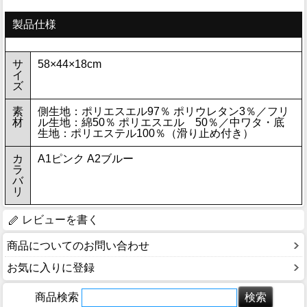
製品仕様
サ
58×44×18cm
イ
ズ
素
側生地：ポリエスエル97％ ポリウレタン3％／フリ
材
ル生地：綿50％ ポリエスエル 50％／中ワタ・底
生地：ポリエステル100％（滑り止め付き）
カ
A1ピンク A2ブルー
ラ
バ
リ
レビューを書く
商品についてのお問い合わせ
お気に入りに登録
商品検索