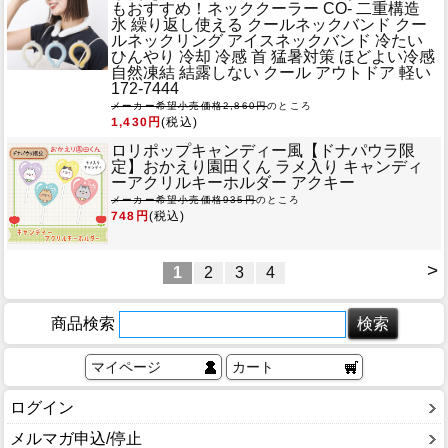
もおすすめ！
ネッククーラー CO- 二重構造
氷 繰り返し使える クールネックバンド クー
ルネックリング アイスネックバンド 冷たい
ひんやり 冷却 冷感 首 猛暑対策 ほどよい冷感
自然凍結 結露しない クール アウトドア 軽い
172-7444
メーカー希望小売価格2,860円
のところ
1,430円
(税込)
ロリポップキャンディー風
【ドナパウラ限
定】おかえり園田くん ラメ入り キャンディ
ーアクリルキーホルダー アクキー
メーカー希望小売価格935円
のところ
748円
(税込)
>
1
2
3
4
商品検索
マイページ
カート
ログイン
メルマガ申込/停止