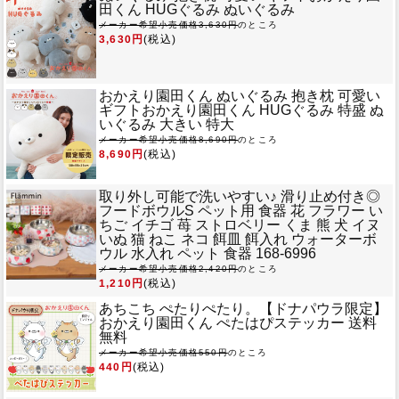
田くん HUGぐるみ ぬいぐるみ
メーカー希望小売価格3,630円
のところ
3,630円
(税込)
おかえり園田くん ぬいぐるみ 抱き枕 可愛い
ギフト
おかえり園田くん HUGぐるみ 特盛 ぬ
いぐるみ 大きい 特大
メーカー希望小売価格8,690円
のところ
8,690円
(税込)
取り外し可能で洗いやすい♪ 滑り止め付き◎
フードボウルS ペット用 食器 花 フラワー い
ちご イチゴ 苺 ストロベリー くま 熊 犬 イヌ
いぬ 猫 ねこ ネコ 餌皿 餌入れ ウォーターボ
ウル 水入れ ペット 食器 168-6996
メーカー希望小売価格2,420円
のところ
1,210円
(税込)
あちこち ぺたりぺたり。
【ドナパウラ限定】
おかえり園田くん ぺたはぴステッカー 送料
無料
メーカー希望小売価格550円
のところ
440円
(税込)