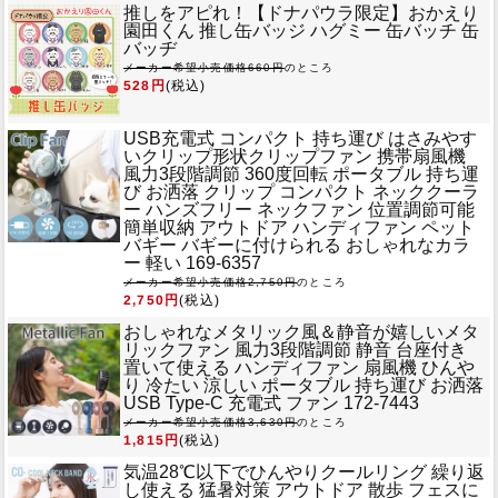
推しをアピれ！
【ドナパウラ限定】おかえり
園田くん 推し缶バッジ ハグミー 缶バッチ 缶
バッヂ
メーカー希望小売価格660円
のところ
528円
(税込)
USB充電式 コンパクト 持ち運び はさみやす
いクリップ形状
クリップファン 携帯扇風機
風力3段階調節 360度回転 ポータブル 持ち運
び お洒落 クリップ コンパクト ネッククーラ
ー ハンズフリー ネックファン 位置調節可能
簡単収納 アウトドア ハンディファン ペット
バギー バギーに付けられる おしゃれなカラ
ー 軽い 169-6357
メーカー希望小売価格2,750円
のところ
2,750円
(税込)
おしゃれなメタリック風＆静音が嬉しい
メタ
リックファン 風力3段階調節 静音 台座付き
置いて使える ハンディファン 扇風機 ひんや
り 冷たい 涼しい ポータブル 持ち運び お洒落
USB Type-C 充電式 ファン 172-7443
メーカー希望小売価格3,630円
のところ
1,815円
(税込)
気温28℃以下でひんやりクールリング 繰り返
し使える 猛暑対策 アウトドア 散歩 フェスに