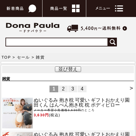
TOP >
セール
> 雑貨
並び替え
雑貨
>
1
2
3
4
ぬいぐるみ 抱き枕 可愛い ギフト
おかえり園
田くん はんぺん抱き枕 枕 ボディピロー
メーカー希望小売価格3,630円
のところ
3,630円
(税込)
ぬいぐるみ 抱き枕 可愛い ギフト
おかえり園