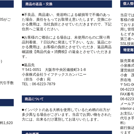
■不良品、商品違い、発送時による破損等で不備のあっ
当店で
COSがご
た場合、責任をもってお取替え意いたします。交換にか
客様の
かる費用は、当社負担とさせていただきますので、下記
ており
住所へご返送ください。
用し管
もとず
■お客様のご都合による場合は、未使用のものに限り商
第三者
品到着後、７日以内に発送して下さい。なお、返品にか
SSL技
かる費用は、お客様の負担とさせていただき、返品商品
確認後【商品代金＋消費税】の返金とさせていただきま
す。
販売業
)
■返品先
小泉株
〒541-0051 大阪市中央区備後町3-1-8
運営統
小泉株式会社ライフテックスカンパニー
小倉 
（担当 小倉）宛
所在地
、代引手数
TEL：06-6223-7879
〒541-
06-6223
FAX番号
06-6223
メール
interio
■インパクトのある大柄を使用しているため柄の出方が
お支払
多少異なる場合がございます。当店でお買い物をされた
代引き手
方には、出来るだけ選別してお送りいたします。
1,620
料）
銀行振
ります