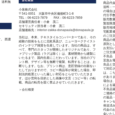
は、送料無
商品代
送料：一
小泉株式会社
の場合
。
〒541-0051 大阪市中央区備後町3-1-8
代引手数
TEL：06-6223-7879 FAX：06-6223-7859
販売数
店舗運営責任者：小倉 茂二
製造限
セキリュティ担当者：小倉 茂二
販売地
店舗連絡先：
interior-zakka-donapaula@donapaula.jp
宅配業
のご注
当社は、本来、テキスタイルコンバーターであり、その
。 西濃
商品の
経験の技術をもとに北欧系及び、ニューヨークテイスト
原則とし
のインテリア雑貨を生産しています。当社の商品は、す
お支払
べて、専門のスタッフが開発したオリジナルであり、フ
ご注文後
ァブリック製品（ラグは除く）は、素材開発から縫製に
不良品
いたるまで、国内生産にこだわっています。当社のプリ
至急お電
ント柄、デザイン等を無断で複製、転用することは、お
良品と
断りします。なお、プリント柄は、意匠登録の出願をい
て対応
たしておりますので、コピー商品等が発覚した場合、即
は、こ
刻法的処置といった厳しい対応をとらせていただきま
があり
す。ほか営利を目的とした画像や文言（コピー等）の転
場合は
載、商品の転売を固く禁止させていただきます。
による
不良品
＞会社概要
ご連絡
の返品
キャン
発送済
代金の
金いた