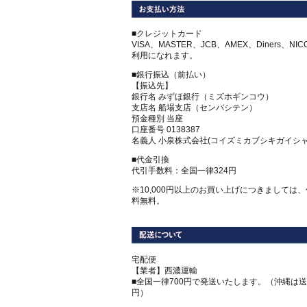
■クレジットカード
VISA、MASTER、JCB、AMEX、Diners、NI
利用になれます。
■銀行振込（前払い）
【振込先】
銀行名 みずほ銀行（ミズホギンコウ）
支店名 船場支店（センバシテン）
預金種別 当座
口座番号 0138387
名義人 小泉株式会社(コイズミカブシキガイシャ
■代金引換
代引手数料：全国一律324円
※10,000円以上のお買い上げにつきましては
料無料。
宅配便
【業者】西濃運輸
■全国一律700円で発送いたします。（沖縄は送料
円）