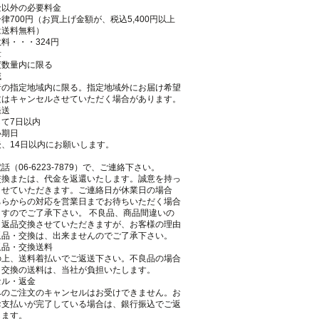
金以外の必要料金
律700円（お買上げ金額が、税込5,400円以上
は送料無料）
料・・・324円
量
度数量内に限る
域
者の指定地域内に限る。指定地域外にお届け希望
文はキャンセルさせていただく場合があります。
発送
て7日以内
い期日
、14日以内にお願いします。
話（06-6223-7879）で、ご連絡下さい。
交換または、代金を返還いたします。誠意を持っ
させていただきます。ご連絡日が休業日の場合
ちらからの対応を営業日までお待ちいただく場合
ますのでご了承下さい。 不良品、商品間違いの
、返品交換させていただきますが、お客様の理由
返品・交換は、出来ませんのでご了承下さい。
返品・交換送料
の上、送料着払いでご返送下さい。不良品の場合
・交換の送料は、当社が負担いたします。
セル・返金
みのご注文のキャンセルはお受けできません。お
お支払いが完了している場合は、銀行振込でご返
します。