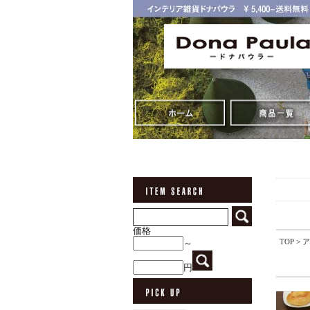
価格
TOP
>
ア
～
円