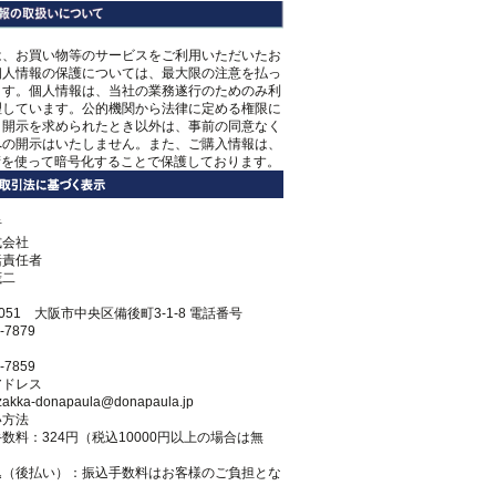
は、お買い物等のサービスをご利用いただいたお
個人情報の保護については、最大限の注意を払っ
ます。個人情報は、当社の業務遂行のためのみ利
理しています。公的機関から法律に定める権限に
き開示を求められたとき以外は、事前の同意なく
への開示はいたしません。また、ご購入情報は、
術を使って暗号化することで保護しております。
者
式会社
括責任者
茂二
0051 大阪市中央区備後町3-1-8 電話番号
-7879
-7859
アドレス
r-zakka-donapaula@donapaula.jp
い方法
数料：324円（税込10000円以上の場合は無
込（後払い）：振込手数料はお客様のご負担とな