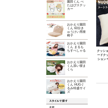
園田くん ぺ
たはぴステッ
カー
おかえり園田
くん 60分き
ゅうけい用座
椅子
おかえり園田
くん まるも
ちすぺしゃる
クッショ
ードクッ
ション
おかえり園田
くん添い寝ま
くら
おかえり園田
くん HUGぐ
るみ特盛サイ
ズ