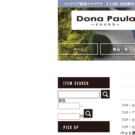
価格
TOP
>
企
～
TOP
>
ア
円
TOP
>
企
TOP
>
企
ペット用