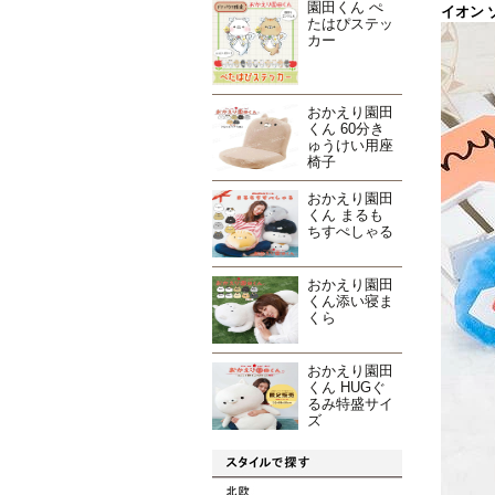
園田くん ぺ
イオン ゾ
たはぴステッ
カー
おかえり園田
くん 60分き
ゅうけい用座
椅子
おかえり園田
くん まるも
ちすぺしゃる
おかえり園田
くん添い寝ま
くら
おかえり園田
くん HUGぐ
るみ特盛サイ
ズ