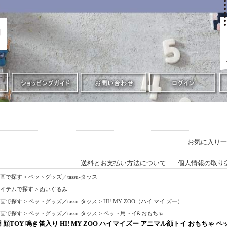
お気に入り一
送料とお支払い方法について
個人情報の取り
画で探す
>
ペットグッズ／tassu-タッス
イテムで探す
>
ぬいぐるみ
画で探す
>
ペットグッズ／tassu-タッス
>
HI! MY ZOO（ハイ マイ ズー）
画で探す
>
ペットグッズ／tassu-タッス
>
ペット用トイ&おもちゃ
 顔TOY 鳴き笛入り HI! MY ZOO ハイマイズー アニマル顔トイ おもちゃ 